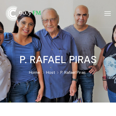
P. RAFAEL PIRAS
Home
Host
P. Rafael Piras