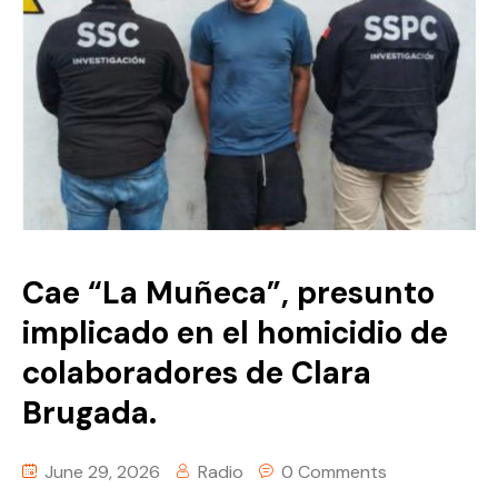
Podcast
Colaboradores
Episodios
Contáctanos
Episodios por grupo
Conócelos
Detalles
Cae “La Muñeca”, presunto
implicado en el homicidio de
colaboradores de Clara
Brugada.
June 29, 2026
Radio
0 Comments