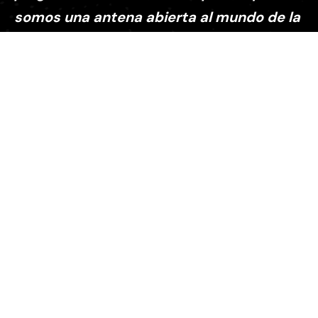
somos una antena abierta al mundo de la
cultura”
Explora
Sobre nosotros
Contactanos
Episodios
ICO
Xaverianos