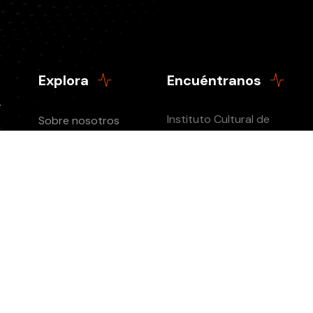
Explora
Encuéntranos
Instituto Cultural de
Sobre nosotros
Occidente
Contactanos
Episodios
ICO
Xaverianos