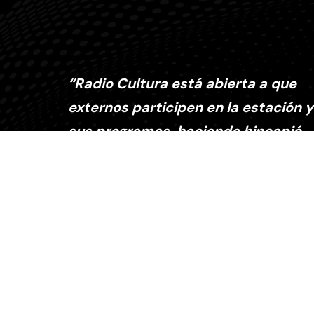
“Radio Cultura está abierta a que
externos participen en la estación y
sus programas, haciendo hincapié
en que somos una antena abierta al
mundo de la cultura”