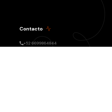
Contacto
+52 6699864844
Lunes - Viernes: 7am a 7pm
Sábado y Domingo - 7am a 5pm
radioculturapro@gmail.com