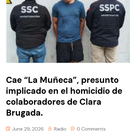
Podcast
Colaboradores
Episodios
Contáctanos
Episodios por grupo
Conócelos
Detalles
Cae “La Muñeca”, presunto
implicado en el homicidio de
colaboradores de Clara
Brugada.
June 29, 2026
Radio
0 Comments