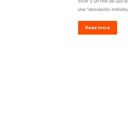
‘incel’ y un rifle de us
una “desviación individua
Read more