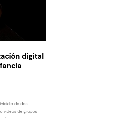
zación digital
nfancia
inicidio de dos
ó videos de grupos