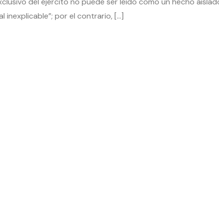
o exclusivo del ejército no puede ser leído como un hecho aisla
l inexplicable”; por el contrario, […]