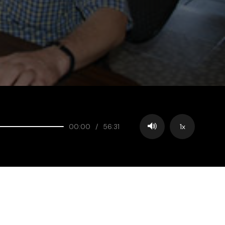
00:00
/
56:31
1x