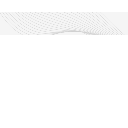
Disfruta los nuevos podcast
ntenido relacion
Episode 6
OS DE
NES-12 DE