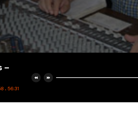
s –
.
58
56:31